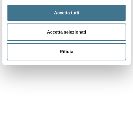
e
S
c
i
e
n
z
e
Accetta tutti
d
e
l
l
a
Accetta selezionati
V
i
t
a
Rifiuta