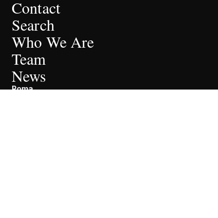
Contact
Search
Who We Are
Team
News
Roma
Piazza di Pietra, 38-39
00186 Roma
0039068898941
00390688989400
[email protected]
Milano
Via Giosuè Carducci, 8
20123 Milano
0039028712841
00390287128400
[email protected]
Privacy Policy
Cookie Policy
Terms Of Use