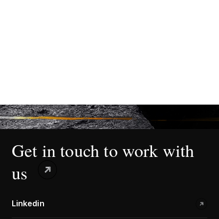
hold seminar on new EU NGT Regulation
at UC Davis
15 May 26
Read all news
Get in touch to work with
us
Linkedin