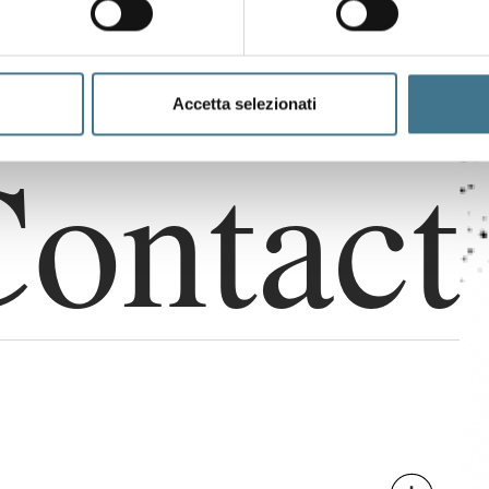
Accetta selezionati
C
o
n
t
a
c
t