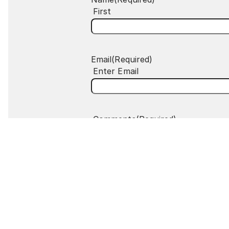
First
Email
(Required)
Enter Email
Comments
(Required)
Please let us know what's on your