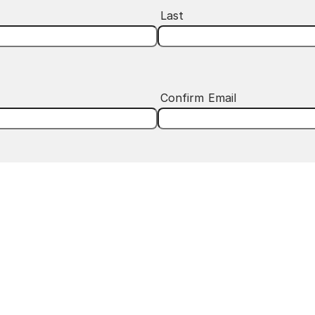
Last
Confirm Email
 mind. Have a question for us? Ask away.