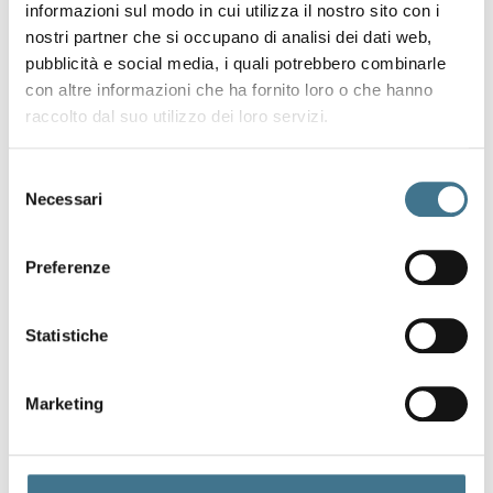
informazioni sul modo in cui utilizza il nostro sito con i
nostri partner che si occupano di analisi dei dati web,
pubblicità e social media, i quali potrebbero combinarle
con altre informazioni che ha fornito loro o che hanno
raccolto dal suo utilizzo dei loro servizi.
Selezione
Necessari
del
consenso
Preferenze
Statistiche
O
u
r
Marketing
t
h
i
n
k
i
n
g