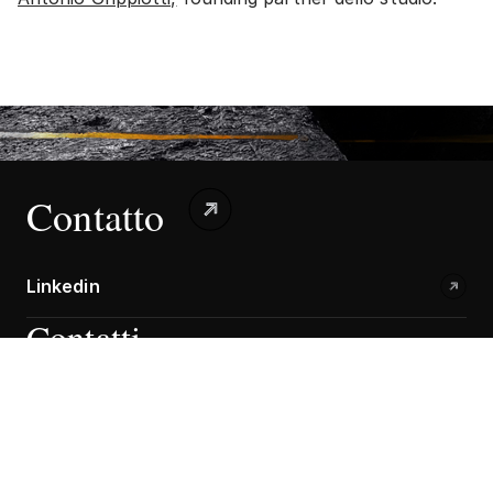
Contatto
Linkedin
Contatti
Ricerca
Chi Siamo
Il Nostro Team
News